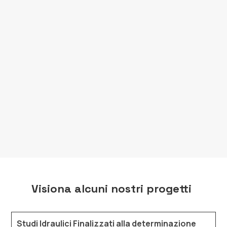
Emergenza.
Redazione delle
Classi di Attenzione
(CdA) per
ponti e viadotti
Analisi e verifiche di
scalzamento e processi
erosivi delle pile
degli attraversamenti stradali e
ferroviari.
Visiona alcuni nostri progetti
Studi Idraulici Finalizzati alla determinazione