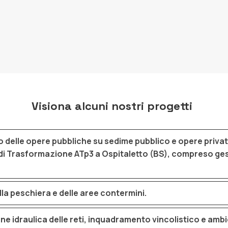
sempre nel rispetto delle
,
impianti di depurazione spi
depurate,
disidratazione dei fanghi d
Visiona alcuni nostri progetti
o delle opere pubbliche su sedime pubblico e opere priva
o di Trasformazione ATp3 a Ospitaletto (BS), compreso ge
lla peschiera e delle aree contermini.
 idraulica delle reti, inquadramento vincolistico e ambie