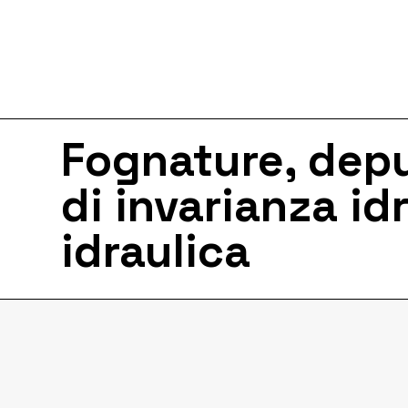
Fognature, dep
di invarianza id
idraulica