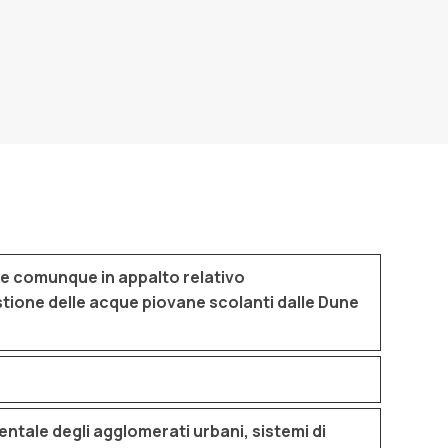
 norme di
INVARIANZA IDROLOGICA ED IDRAULICA
nti verso la possibilità del riuso delle acque
i processo per poterli riutilizzare
te comunque in appalto relativo
stione delle acque piovane scolanti dalle Dune
ntale degli agglomerati urbani, sistemi di